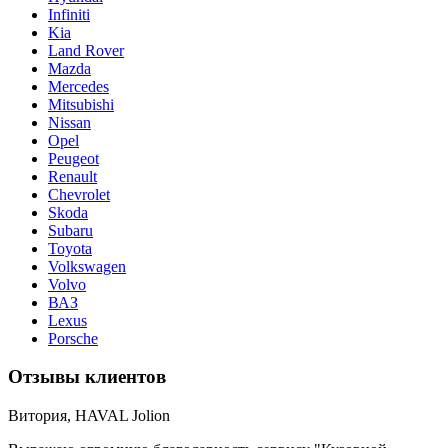
Infiniti
Kia
Land Rover
Mazda
Merсedes
Mitsubishi
Nissan
Opel
Peugeot
Renault
Chevrolet
Skoda
Subaru
Toyota
Volkswagen
Volvo
ВАЗ
Lexus
Porsche
Отзывы клиентов
Витория, HAVAL Jolion