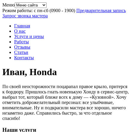
Меню
Режим работы: с пн-сб (09
00
- 19
00
)
Предварительная запись
Запрос звонка мастера
Главная
О нас
Услуги и цены
Работы
Отзывы
Статьи
Контакты
Иван, Honda
По своей неосторожности поцарапал правое крыло, притерся
к бордюру. Пришлось гнать новенькую Хонду в сервис-центр,
выбрал тот, который ближе всех к дому — «Кузовной». Хочу
отметить доброжелательный персонал: все улыбчивые,
внимательные. Ну и подкрасили мастера все хорошо, ничего
незаметно даже. Справились быстро, за что отдельное
спасибо!
Наши услуги