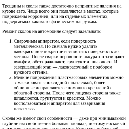
Трещины и сколы также достаточно неприятные явления на
кузове авто. Чаще всего они появляются в местах, которые
повреждены коррозией, или на отдельных элементах,
подвергаемых каким-то физическим нагрузкам.
Ремонт сколов на автомобиле следует заделывать:
Сварочным аппаратом, если поверхность
металлическая. Но сначала нужно удалить
лакокрасочное покрытие и зачистить поверхность до
металла. После сварки неровности аккуратно зачищают
вульфом, обеззараживают, грунтуют и шпаклюют. И
завершающий этап — лакокрасочный с подбором
нужного оттенка.
Мелкие повреждения пластмассовых элементов можно
замаскировать эпоксидной шпатлевкой, более
обширные исправляются с помощью креплений с
обратной стороны. После чего лицевая сторона также
шпаклюется, грунтуется и красится. Можно
воспользоваться и аппаратом для заваривания
пластмасс.
Сколы же имеют свои особенности — даже при минимальной
глубине им свойственна большая площадь, поэтому восковый
карандаш в данном случае не выход. Если скол небольшой