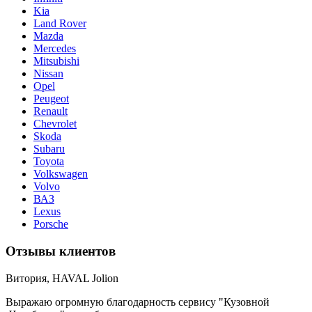
Kia
Land Rover
Mazda
Merсedes
Mitsubishi
Nissan
Opel
Peugeot
Renault
Chevrolet
Skoda
Subaru
Toyota
Volkswagen
Volvo
ВАЗ
Lexus
Porsche
Отзывы клиентов
Витория, HAVAL Jolion
Выражаю огромную благодарность сервису "Кузовной