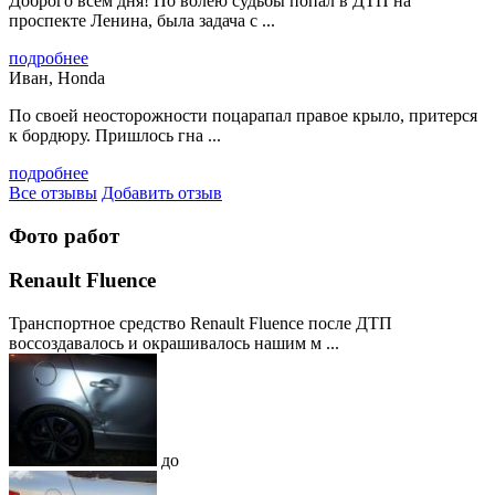
Доброго всем дня! По волею судьбы попал в ДТП на
проспекте Ленина, была задача с ...
подробнее
Иван, Honda
По своей неосторожности поцарапал правое крыло, притерся
к бордюру. Пришлось гна ...
подробнее
Все отзывы
Добавить отзыв
Фото работ
Renault Fluence
Транспортное средство Renault Fluence после ДТП
воссоздавалось и окрашивалось нашим м ...
до