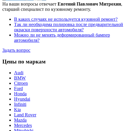
На ваши вопросы отвечает
Евгений Павлович Митрохин
,
старший специалист по кузовному ремонту.
В каких случаях не используется кузовной ремонт?
Так ли необходима полировка после предварительной
окраски поверхности автомобиля?
Можно ли не менять деформированный бампер
автомобиля?
Задать вопрос
Цены по маркам
Audi
BMW
Citroen
Ford
Honda
Hyundai
Infiniti
Kia
Land Rover
Mazda
Merсedes
Mitsubishi