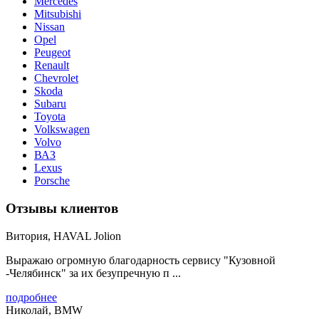
Merсedes
Mitsubishi
Nissan
Opel
Peugeot
Renault
Chevrolet
Skoda
Subaru
Toyota
Volkswagen
Volvo
ВАЗ
Lexus
Porsche
Отзывы клиентов
Витория, HAVAL Jolion
Выражаю огромную благодарность сервису "Кузовной
-Челябинск" за их безупречную п ...
подробнее
Николай, BMW