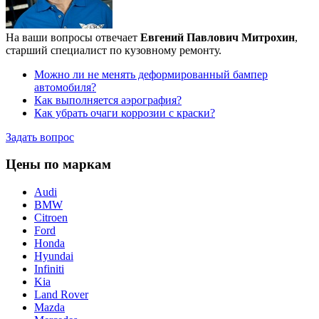
На ваши вопросы отвечает
Евгений Павлович Митрохин
,
старший специалист по кузовному ремонту.
Можно ли не менять деформированный бампер
автомобиля?
Как выполняется аэрография?
Как убрать очаги коррозии с краски?
Задать вопрос
Цены по маркам
Audi
BMW
Citroen
Ford
Honda
Hyundai
Infiniti
Kia
Land Rover
Mazda