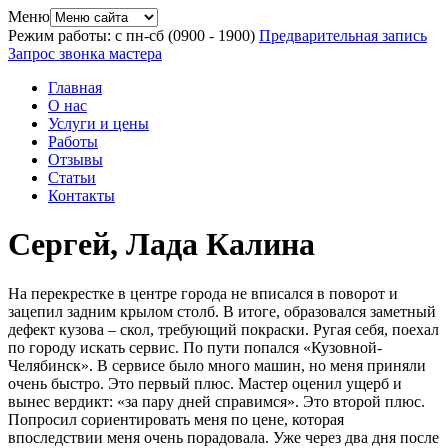
Меню
Режим работы: с пн-сб (09
00
- 19
00
)
Предварительная запись
Запрос звонка мастера
Главная
О нас
Услуги и цены
Работы
Отзывы
Статьи
Контакты
Сергей, Лада Калина
На перекрестке в центре города не вписался в поворот и
зацепил задним крылом столб. В итоге, образовался заметный
дефект кузова – скол, требующий покраски. Ругая себя, поехал
по городу искать сервис. По пути попался «Кузовной-
Челябинск». В сервисе было много машин, но меня приняли
очень быстро. Это первый плюс. Мастер оценил ущерб и
вынес вердикт: «за пару дней справимся». Это второй плюс.
Попросил сориентировать меня по цене, которая
впоследствии меня очень порадовала. Уже через два дня после