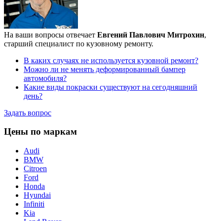
На ваши вопросы отвечает
Евгений Павлович Митрохин
,
старший специалист по кузовному ремонту.
В каких случаях не используется кузовной ремонт?
Можно ли не менять деформированный бампер
автомобиля?
Какие виды покраски существуют на сегодняшний
день?
Задать вопрос
Цены по маркам
Audi
BMW
Citroen
Ford
Honda
Hyundai
Infiniti
Kia