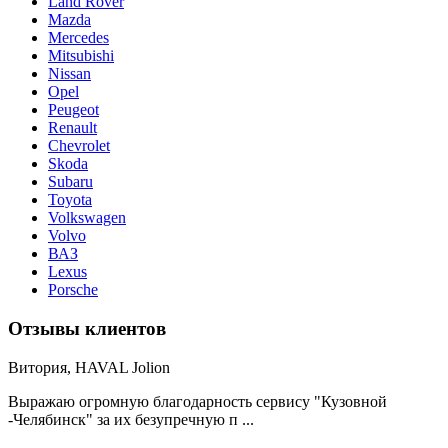
Land Rover
Mazda
Merсedes
Mitsubishi
Nissan
Opel
Peugeot
Renault
Chevrolet
Skoda
Subaru
Toyota
Volkswagen
Volvo
ВАЗ
Lexus
Porsche
Отзывы клиентов
Витория, HAVAL Jolion
Выражаю огромную благодарность сервису "Кузовной
-Челябинск" за их безупречную п ...