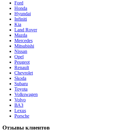
Ford
Honda
Hyundai
Infiniti
Kia
Land Rover
Mazda
Merсedes
Mitsubishi
Nissan
Opel
Peugeot
Renault
Chevrolet
Skoda
Subaru
Toyota
Volkswagen
Volvo
ВАЗ
Lexus
Porsche
Отзывы клиентов