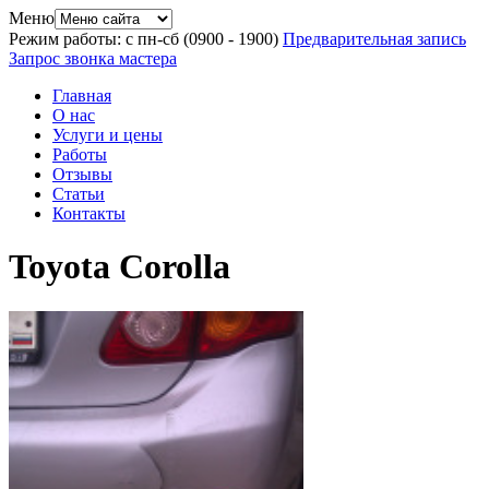
Меню
Режим работы: с пн-сб (09
00
- 19
00
)
Предварительная запись
Запрос звонка мастера
Главная
О нас
Услуги и цены
Работы
Отзывы
Статьи
Контакты
Toyota Corolla