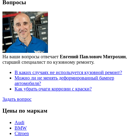
Вопросы
На ваши вопросы отвечает
Евгений Павлович Митрохин
,
старший специалист по кузовному ремонту.
В каких случаях не используется кузовной ремонт?
Можно ли не менять деформированный бампер
автомобиля?
Как убрать очаги коррозии с краски?
Задать вопрос
Цены по маркам
Audi
BMW
Citroen