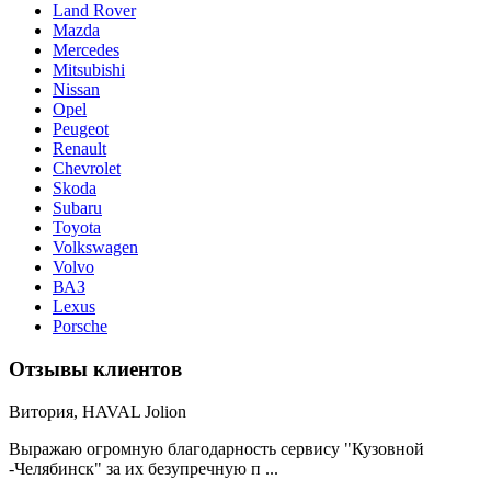
Land Rover
Mazda
Merсedes
Mitsubishi
Nissan
Opel
Peugeot
Renault
Chevrolet
Skoda
Subaru
Toyota
Volkswagen
Volvo
ВАЗ
Lexus
Porsche
Отзывы клиентов
Витория, HAVAL Jolion
Выражаю огромную благодарность сервису "Кузовной
-Челябинск" за их безупречную п ...