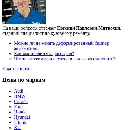
На ваши вопросы отвечает
Евгений Павлович Митрохин
,
старший специалист по кузовному ремонту.
Можно ли не менять деформированный бампер
автомобиля?
Как выполняется аэрография?
Что такое геометрия кузова и как ее восстановить?
Задать вопрос
Цены по маркам
Audi
BMW
Citroen
Ford
Honda
Hyundai
Infiniti
Kia